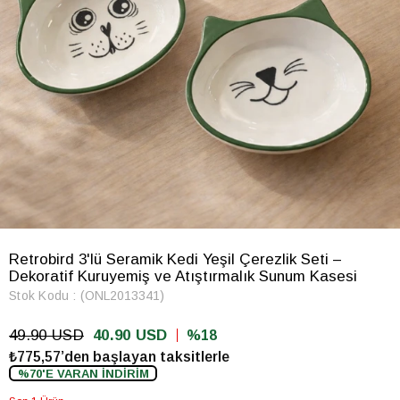
Retrobird 3'lü Seramik Kedi Yeşil Çerezlik Seti –
Dekoratif Kuruyemiş ve Atıştırmalık Sunum Kasesi
Stok Kodu
(ONL2013341)
49.90 USD
40.90 USD
18
₺775,57’den başlayan taksitlerle
%70'E VARAN İNDİRİM