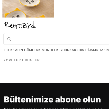
ETEK
KADIN GÖMLEK
KIMONO
ELBISE
HIRKA
KADIN PIJAMA TAKI
Retrobird 3'lü Seramik Kedi Sarı Çerezlik Seti – Dekoratif Kuruyemiş ve Atıştırmalık Sunum Kasesi
%18
49.90 USD
40.90 USD
POPÜLER ÜRÜNLER
%70'E VARAN İNDİRİM
Bültenimize abone olun