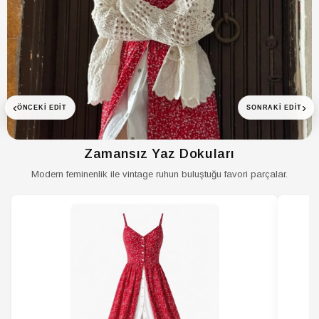
3’lü seramik çerezlik seti, hem günlük kullanım hem de hediye
alternatifi olarak tercih edilebilecek şık bir mutfak ürünüdür.
‹
›
ÖNCEKI EDIT
SONRAKI EDIT
Zamansız Yaz Dokuları
Modern feminenlik ile vintage ruhun buluştuğu favori parçalar.