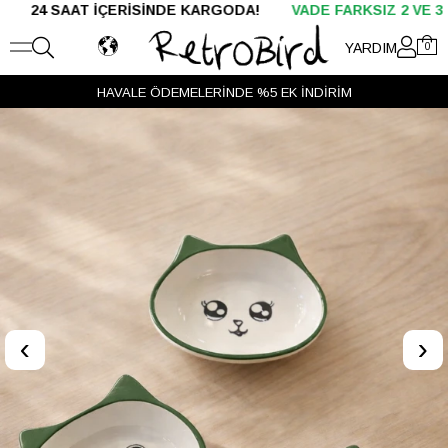
AT İÇERİSİNDE KARGODA!
VADE FARKSIZ 2 VE 3 TAKSİT
YARDIM
0
HAVALE ÖDEMELERİNDE %5 EK İNDİRİM
‹
›