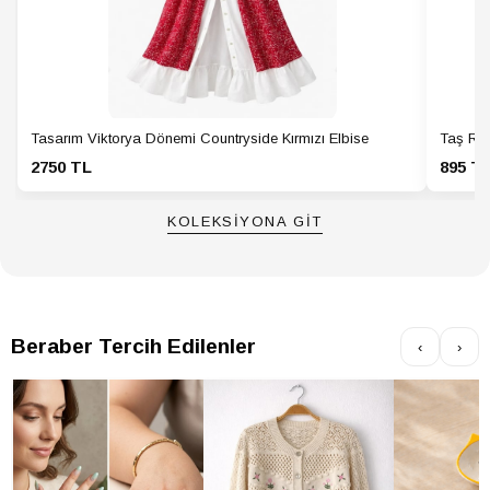
Tasarım Viktorya Dönemi Countryside Kırmızı Elbise
Taş Ren
2750 TL
895 T
KOLEKSİYONA GİT
Beraber Tercih Edilenler
‹
›