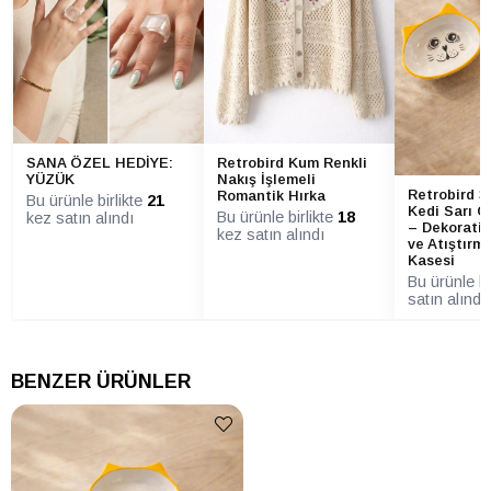
SANA ÖZEL HEDİYE:
Retrobird Kum Renkli
YÜZÜK
Nakış İşlemeli
Retrobird 3
Romantik Hırka
Bu ürünle birlikte
21
Kedi Sarı Ç
Bu ürünle birlikte
18
kez satın alındı
– Dekoratif
kez satın alındı
ve Atıştırm
Kasesi
Bu ürünle bi
satın alındı
BENZER ÜRÜNLER