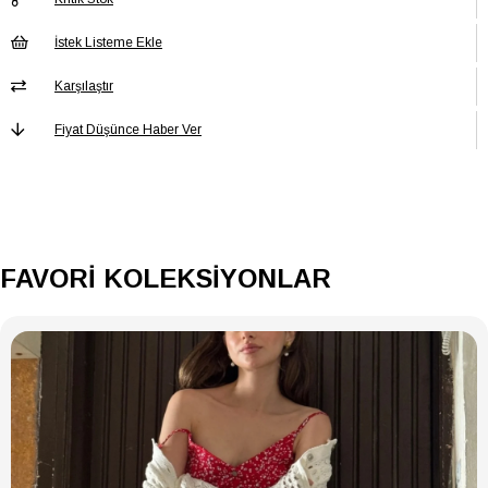
kahve yanında, misafir ağırlarken veya özel sunumlarda pratik bir
yardımcıdır.
İstek Listeme Ekle
Karşılaştır
Minimal ve şık tasarımı sayesinde mutfak dekorasyonu, kahve
sunumları ve masa düzeni için de harika bir tamamlayıcıdır.
Fiyat Düşünce Haber Ver
Ürün Özellikleri
FAVORİ KOLEKSİYONLAR
3 adet seramik çerezlik kasesi
Sevimli kedi tasarımlı çerezlik modeli
Kuruyemiş, çerez ve atıştırmalık sunumuna uygun
Dayanıklı ve uzun ömürlü seramik malzeme
Kolay temizlenebilir yüzey
Dekoratif ve modern tasarım