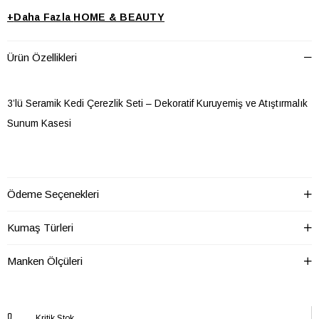
+
Daha Fazla
HOME & BEAUTY
Ürün Özellikleri
3’lü Seramik Kedi Çerezlik Seti – Dekoratif Kuruyemiş ve Atıştırmalık
Sunum Kasesi
Sofralarınıza sevimli ve eğlenceli bir dokunuş katacak 3’lü seramik
Ödeme Seçenekleri
kedi çerezlik seti, hem dekoratif hem de kullanışlı tasarımıyla dikkat
çeker. Kedi formundaki özel tasarımı ve farklı yüz ifadeleri sayesinde
Kumaş Türleri
sunumlarınıza estetik bir görünüm kazandırır.
Manken Ölçüleri
Seramik çerezlik seti, kuruyemiş, çerez, meyve, şekerleme, sos veya
küçük atıştırmalıklar için ideal bir kullanım sunar. Günlük kullanımda,
Kritik Stok