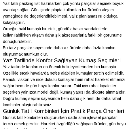
Yaz tatili packing list hazırlarken çok yönlü parçalar seçmek büyük
avantaj sağlar. Gün içinde plajda kullanılan bir ürünün akşam
yemeğinde de değerlendirilebilmesi, valiz planlamasını oldukça
kolaylaştırır.
Örneğin hafif kumaşlı bir
etek
, gündüz basic sandaletlerle
kullanılabilirken akşam daha şık aksesuarlarla farklı bir görünüme
dönüştürülebilir.
Bu tarz parçalar sayesinde daha az ürünle daha fazla kombin
oluşturmak mümkün olur.
Yaz Tatilinde Konfor Sağlayan Kumaş Seçimleri
Yaz tatilinde konforun en önemli belirleyicilerinden biri kumaştır.
Özellikle sıcak havalarda nefes alabilen kumaşlar tercih edilmelidir.
Pamuk, viskon ve ince dokulu kumaşlar hem rahat hareket etmenizi
sağlar hem de gün boyu konfor sunar. Tatil için rahat kıyafetler
seçerken yalnızca model değil, kumaş yapısı da dikkate alınmalıdır.
Doğru kumaş seçimi sayesinde hem daha şık hem de daha rahat
kombinler oluşturabilirsiniz.
Günlük Tatil Kombinleri İçin Pratik Parça Önerileri
Günlük tatil kombinleri oluştururken sade ama işlevsel parçalar
tercih etmek gerekir. Hareket özgürlüğü sağlayan ürünler, gün boyu