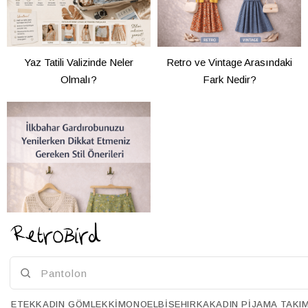
Yaz Tatili Valizinde Neler
Retro ve Vintage Arasındaki
Olmalı?
Fark Nedir?
ETEK
KADIN GÖMLEK
KIMONO
ELBISE
HIRKA
KADIN PIJAMA TAKI