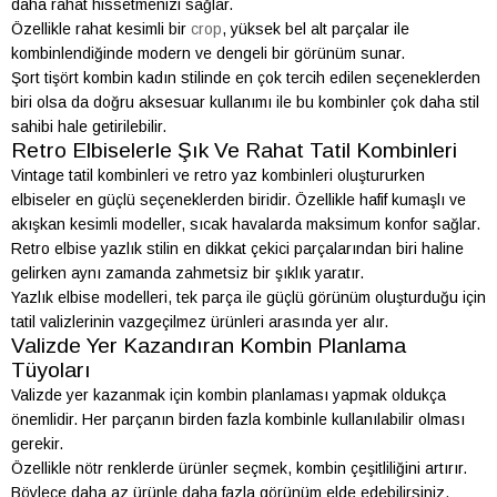
daha rahat hissetmenizi sağlar.
Özellikle rahat kesimli bir
crop
, yüksek bel alt parçalar ile
kombinlendiğinde modern ve dengeli bir görünüm sunar.
Şort tişört kombin kadın stilinde en çok tercih edilen seçeneklerden
biri olsa da doğru aksesuar kullanımı ile bu kombinler çok daha stil
sahibi hale getirilebilir.
Retro Elbiselerle Şık Ve Rahat Tatil Kombinleri
Vintage tatil kombinleri ve retro yaz kombinleri oluştururken
elbiseler en güçlü seçeneklerden biridir. Özellikle hafif kumaşlı ve
akışkan kesimli modeller, sıcak havalarda maksimum konfor sağlar.
Retro elbise yazlık stilin en dikkat çekici parçalarından biri haline
gelirken aynı zamanda zahmetsiz bir şıklık yaratır.
Yazlık elbise modelleri, tek parça ile güçlü görünüm oluşturduğu için
tatil valizlerinin vazgeçilmez ürünleri arasında yer alır.
Valizde Yer Kazandıran Kombin Planlama
Tüyoları
Valizde yer kazanmak için kombin planlaması yapmak oldukça
önemlidir. Her parçanın birden fazla kombinle kullanılabilir olması
gerekir.
Özellikle nötr renklerde ürünler seçmek, kombin çeşitliliğini artırır.
Böylece daha az ürünle daha fazla görünüm elde edebilirsiniz.