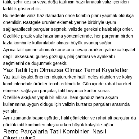
tatili, şehir gezisi veya doğa tatili için hazırlanacak valiz içerikleri
farklılık gösterebilir.
Bu nedenle valiz hazırlamadan önce kombin planı yapmak oldukça
önemlidir. Rastgele ürünler eklemek yerine birbiriyle uyum
sağlayabilecek parçalar seçmek, valizde gereksiz kalabalığı önler.
Özellikle pratik valiz hazırlama yöntemlerinde, her parçanın birden
fazla kombinle kullanılabilir olması büyük avantaj sağlar.
Ayrıca tatil için ne alınmalı sorusuna cevap ararken yalnızca kıyafet
değil; aksesuar, güneş gözlüğü, plaj çantası ve ayakkabı
seçimlerini de düşünmek gerekir.
Yaz Tatili İçin Olmazsa Olmaz Temel Kıyafetler
Yaz tatili kıyafet önerileri oluştururken hafif, nefes alabilen ve kolay
kombinlenebilir ürünler tercih edilmelidir. Gün içinde rahat hareket
etmenizi sağlayan parçalar, tatil boyunca konfor sunar.
Özellikle akışkan yapılı bir
elbise
, hem gündüz hem akşam
kullanımına uygun olduğu için valizin kurtarıcı parçaları arasında
yer alır.
Aynı zamanda basic tişörtler, hafif gömlekler ve rahat alt parçalar da
günlük tatil kombinleri oluştururken büyük kolaylık sağlar.
Retro Parçalarla Tatil Kombinleri Nasıl
Oluşturulur?