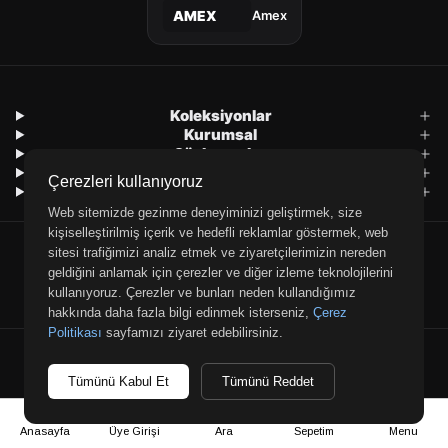
Amex
AMEX
Koleksiyonlar
Kurumsal
Sözleşmeler
Alışveriş İşlemleri
Çerezleri kullanıyoruz
İletişim
Web sitemizde gezinme deneyiminizi geliştirmek, size
kişiselleştirilmiş içerik ve hedefli reklamlar göstermek, web
sitesi trafiğimizi analiz etmek ve ziyaretçilerimizin nereden
geldiğini anlamak için çerezler ve diğer izleme teknolojilerini
kullanıyoruz. Çerezler ve bunları neden kullandığımız
hakkında daha fazla bilgi edinmek isterseniz,
Çerez
Politikası
sayfamızı ziyaret edebilirsiniz.
E-posta
WhatsApp
Telefon
Tümünü Kabul Et
Tümünü Reddet
© 2026 Retrobird — Tüm hakları saklıdır.
Anasayfa
Üye Girişi
Ara
Sepetim
Menu