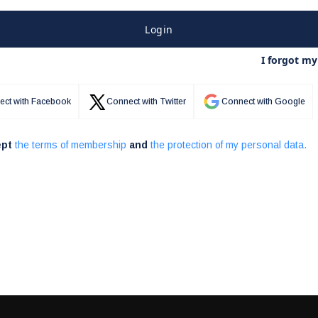
Login
I forgot m
ect with Facebook
Connect with Twitter
Connect with Google
ept
the terms of membership
and
the protection of my personal data.