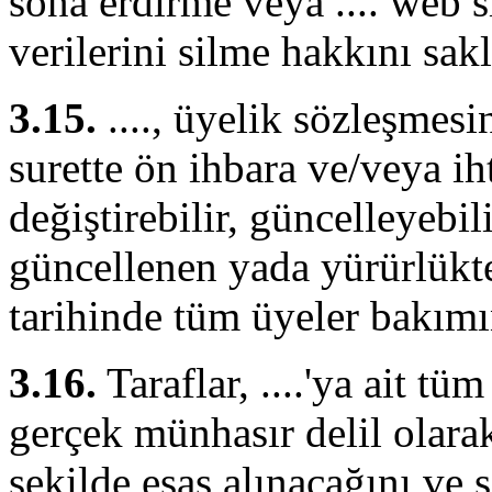
sona erdirme veya .... web si
verilerini silme hakkını saklı
3.15.
...., üyelik sözleşmesin
surette ön ihbara ve/veya i
değiştirebilir, güncelleyebili
güncellenen yada yürürlükte
tarihinde tüm üyeler bakım
3.16.
Taraflar, ....'ya ait tü
gerçek münhasır delil ola
şekilde esas alınacağını ve 