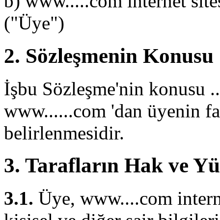
b) www.....com internet site
("Üye")
2. Sözleşmenin Konusu
İşbu Sözleşme'nin konusu ...
www......com 'dan üyenin fa
belirlenmesidir.
3. Tarafların Hak ve Y
3.1.
Üye, www....com interne