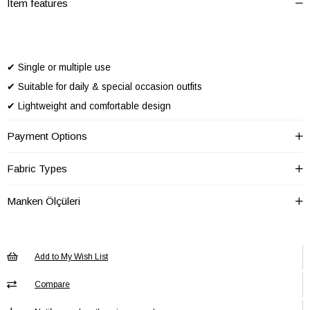
Item features
✔ Single or multiple use
✔ Suitable for daily & special occasion outfits
✔ Lightweight and comfortable design
Payment Options
• Our products are not covered by warranty.
• For long-lasting use, it is recommended to avoid contact with water,
Fabric Types
sweat, perfume and chemicals.
Manken Ölçüleri
• Due to hygiene regulations, returns and exchanges are not
accepted for accessory products.
Add to My Wish List
Compare
Cinsiyet
Kadın