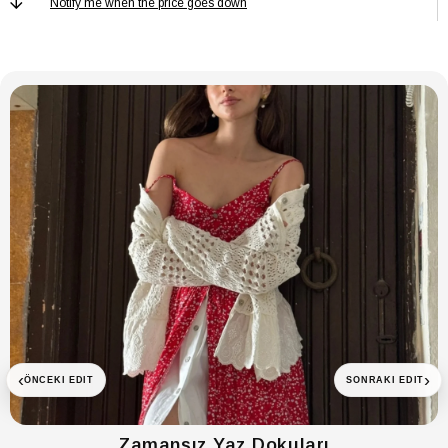
Notify me when the price goes down
Taş Cinsi
Yok
Materyal
Metal
‹
›
ÖNCEKI EDIT
SONRAKI EDIT
Zamansız Yaz Dokuları