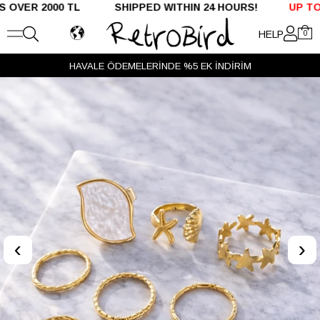
R 2000 TL SHIPPED WITHIN 24 HOURS!
UP TO %50 
HELP
0
HAVALE ÖDEMELERİNDE %5 EK İNDİRİM
‹
›