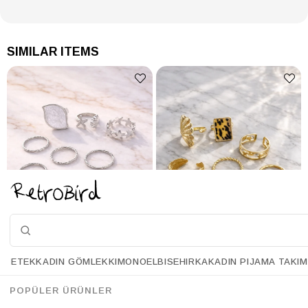
SIMILAR ITEMS
ETEK
KADIN GÖMLEK
KIMONO
ELBISE
HIRKA
KADIN PIJAMA TAKIM
Retrobird Vintage Style Golden Romance Silver Colored 9-Piece Ring Set
Retrobird Vintage Style Golden Romance Gold Colored 7-Piece Ring Set
%14
%14
63.90 USD
54.90 USD
63.90 USD
54.90 USD
POPÜLER ÜRÜNLER