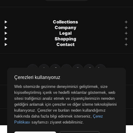
Collections
Company
Legal
Shopping
Contact
Çerezleri kullanıyoruz
Web sitemizde gezinme deneyiminizi geliştirmek, size
kişiselleştirilmiş içerik ve hedefli reklamlar göstermek, web
E-Mail
WhatsApp
Phone
sitesi trafiğimizi analiz etmek ve ziyaretçilerimizin nereden
geldiğini anlamak için çerezler ve diğer izleme teknolojilerini
kullanıyoruz. Çerezler ve bunları neden kullandığımız
© 2026 Retrobird — All rights reserved.
hakkında daha fazla bilgi edinmek isterseniz,
Çerez
Politikası
sayfamızı ziyaret edebilirsiniz.