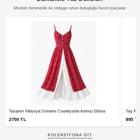
Modern feminenlik ile vintage ruhun buluştuğu favori parçalar.
Tasarım Viktorya Dönemi Countryside Kırmızı Elbise
Taş Ren
2750 TL
895 T
KOLEKSİYONA GİT