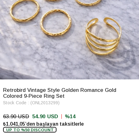
Retrobird Vintage Style Golden Romance Gold
Colored 9-Piece Ring Set
Stock Code
(ONL2013299)
63.90 USD
54.90 USD
14
₺1.041,05’den başlayan taksitlerle
UP TO %50 DISCOUNT